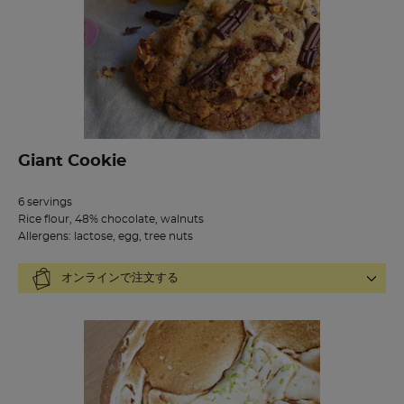
Giant Cookie
6 servings
Rice flour, 48% chocolate, walnuts
Allergens: lactose, egg, tree nuts
オンラインで注文する