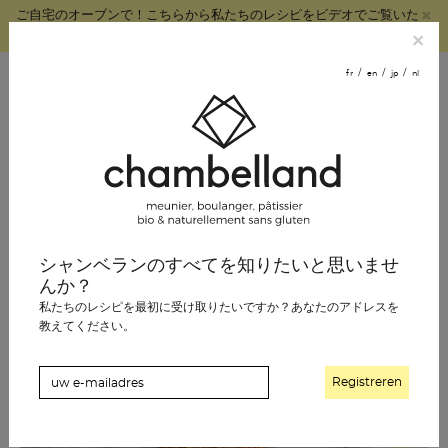
×
ご自宅のオーブンで！こちらから私たちのレシピをビデオでご覧いた
fr
en
jp
nl
だけます。
×
オンラインで
fr
en
jp
nl
注文する
スタッフ募集
シャンベラン パン
シャンベランのすべてを知りたいと思いませ
パティスリー
んか？
私たちのレシピを最初に受け取りたいですか？あなたのアドレスを
食料品
教えてください。
シャンベランの歴史
シャンベランの店舗
小売店のご案内