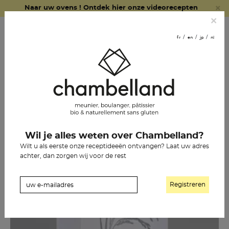
×
Naar uw ovens ! Ontdek hier onze videorecepten
fr
en
jp
nl
×
online
fr
en
jp
nl
bestellen
versterk ons
team
Chambelland-brood
Wil je alles weten over Chambelland?
gebak
Wilt u als eerste onze receptideeën ontvangen? Laat uw adres
achter, dan zorgen wij voor de rest
kruidenier
onze geschiedenis
de winkels
De verkooppunten