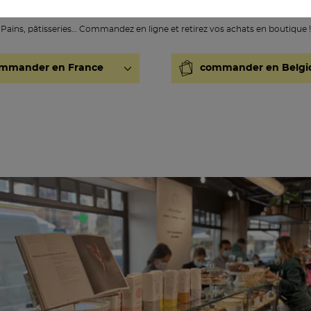
Pains, pâtisseries… Commandez en ligne et retirez vos achats en boutique !
mmander en France
commander en Belgi