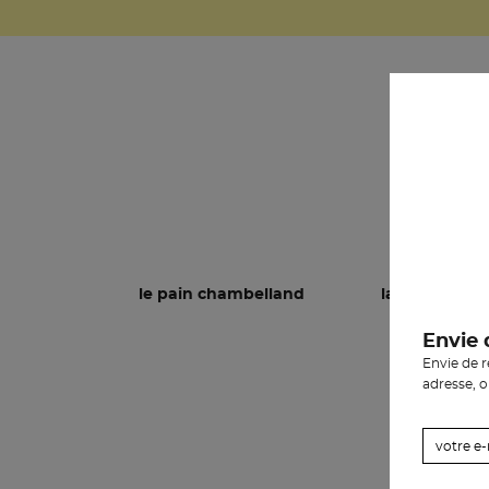
le pain chambelland
la pâtisserie
Envie 
Envie de 
adresse, 
Co