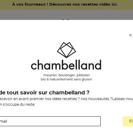
À vos fourneaux ! Découvrez nos recettes vidéo ici.
fr
l’épicerie
notre histoire
les boutiq
de tout savoir sur chambelland ?
recevoir en avant premier nos idées recettes ? nos nouveautés ?Laissez-nou
on s’occupe du reste
mmander en li