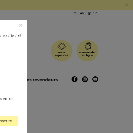
×
fr
en
jp
nl
×
en
jp
nl
commander
nous
en ligne
rejoindre
ues
les revendeurs
s votre
gne