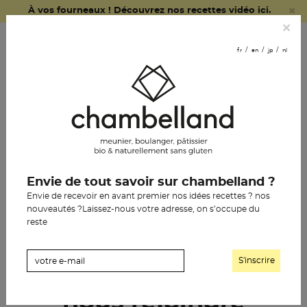
×
À vos fourneaux ! Découvrez nos recettes vidéo ici.
fr
en
jp
nl
×
commander
fr
en
jp
nl
en ligne
nous
rejoindre
le pain chambelland
Envie de tout savoir sur chambelland ?
la pâtisserie
Envie de recevoir en avant premier nos idées recettes ? nos
nouveautés ?Laissez-nous votre adresse, on s’occupe du
l’épicerie
reste
notre histoire
les boutiques
les revendeurs
nous rejoindre