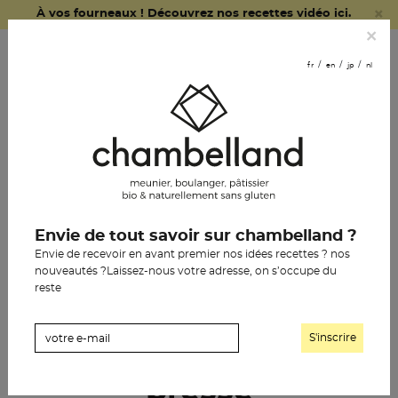
×
À vos fourneaux ! Découvrez nos recettes vidéo ici.
fr
en
jp
nl
×
commander
fr
en
jp
nl
en ligne
nous
rejoindre
le pain chambelland
Envie de tout savoir sur chambelland ?
la pâtisserie
Envie de recevoir en avant premier nos idées recettes ? nos
nouveautés ?Laissez-nous votre adresse, on s’occupe du
l’épicerie
reste
notre histoire
les boutiques
les revendeurs
presse