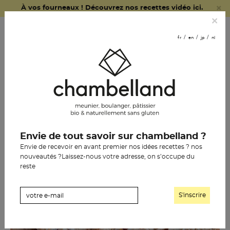
×
À vos fourneaux ! Découvrez nos recettes vidéo ici.
fr
en
jp
nl
×
commander
fr
en
jp
nl
en ligne
nous
rejoindre
le pain chambelland
Envie de tout savoir sur chambelland ?
la pâtisserie
Envie de recevoir en avant premier nos idées recettes ? nos
nouveautés ?Laissez-nous votre adresse, on s’occupe du
l’épicerie
reste
notre histoire
les boutiques
les revendeurs