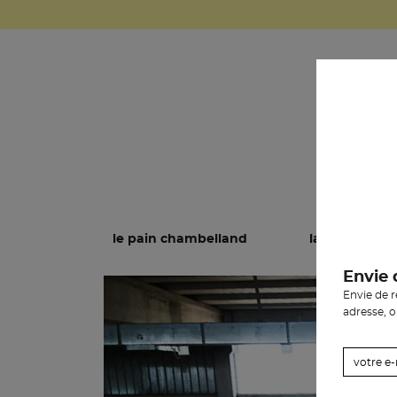
le pain chambelland
la pâtisserie
Envie 
Envie de 
adresse, 