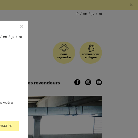
×
fr
en
jp
nl
×
en
jp
nl
commander
nous
en ligne
rejoindre
ues
les revendeurs
s votre