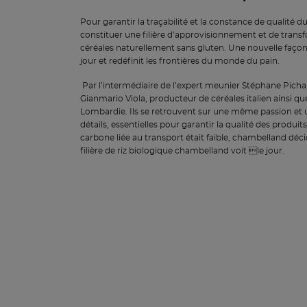
Pour garantir la traçabilité et la constance de qualité du 
constituer une filière d’approvisionnement et de trans
céréales naturellement sans gluten. Une nouvelle façon 
jour et redéfinit les frontières du monde du pain.
Par l’intermédiaire de l’expert meunier Stéphane Pich
Gianmario Viola, producteur de céréales italien ainsi que 
Lombardie. Ils se retrouvent sur une même passion et u
détails, essentielles pour garantir la qualité des produit
carbone liée au transport était faible, chambelland déci
filière de riz biologique chambelland voit le jour.