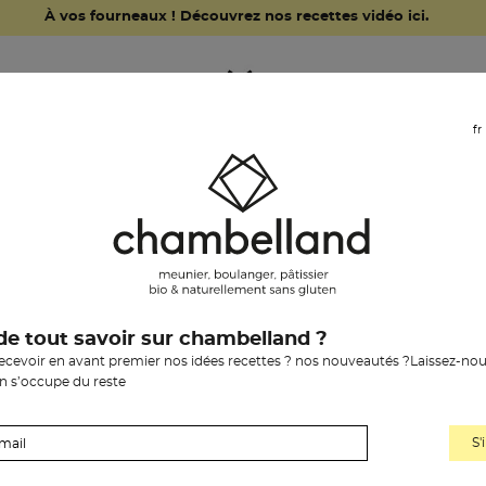
À vos fourneaux ! Découvrez nos recettes vidéo ici.
fr
l’épicerie
notre histoire
les boutiq
de tout savoir sur chambelland ?
recevoir en avant premier nos idées recettes ? nos nouveautés ?Laissez-nou
on s’occupe du reste