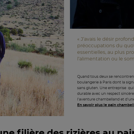
« J’avais le désir profon
préoccupations du quot
essentielles, au plus p
l’alimentation ou le so
Quand tous deux se rencontrent e
boulangerie à Paris dont la sign
sans gluten. Une entreprise q
durable avec un respect sincère
l’aventure chambelland et d’une
En savoir plus le pain chambel
une filière des rizières au pai