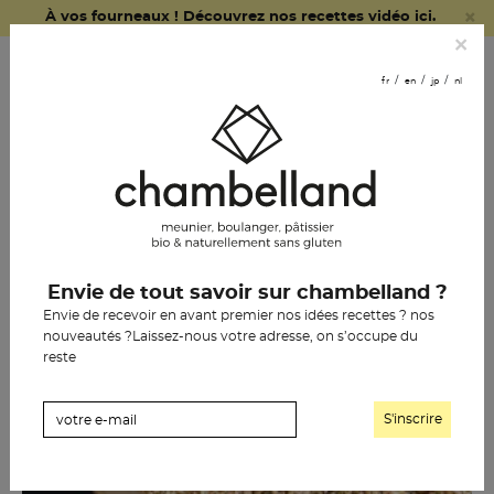
×
À vos fourneaux ! Découvrez nos recettes vidéo ici.
fr
en
jp
nl
×
commander
fr
en
jp
nl
en ligne
nous
rejoindre
le pain chambelland
Envie de tout savoir sur chambelland ?
la pâtisserie
Envie de recevoir en avant premier nos idées recettes ? nos
nouveautés ?Laissez-nous votre adresse, on s’occupe du
l’épicerie
reste
notre histoire
les boutiques
les revendeurs