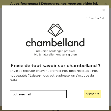
×
À vos fourneaux ! Découvrez nos recettes vidéo ici.
fr
en
jp
nl
×
commander
fr
en
jp
nl
en ligne
nous
rejoindre
le pain chambelland
Envie de tout savoir sur chambelland ?
chambelland, gluten-
la pâtisserie
Envie de recevoir en avant premier nos idées recettes ? nos
free et gourmand
nouveautés ?Laissez-nous votre adresse, on s’occupe du
l’épicerie
reste
notre histoire
ELLE Belgique
les boutiques
les revendeurs