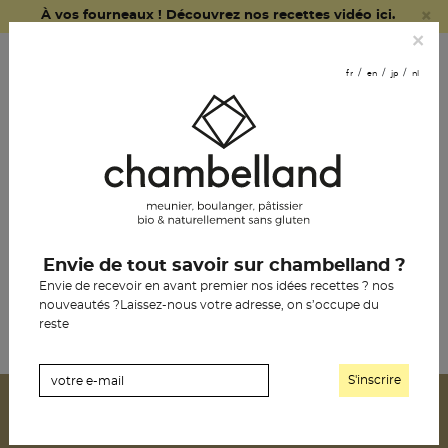
×
À vos fourneaux ! Découvrez nos recettes vidéo ici.
fr
en
jp
nl
×
commander
fr
en
jp
nl
en ligne
nous
rejoindre
le pain chambelland
Envie de tout savoir sur chambelland ?
biocoop le petit canal
la pâtisserie
Envie de recevoir en avant premier nos idées recettes ? nos
nouveautés ?Laissez-nous votre adresse, on s’occupe du
l’épicerie
reste
notre histoire
les boutiques
les revendeurs