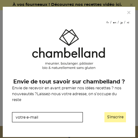
×
À vos fourneaux ! Découvrez nos recettes vidéo ici.
fr
en
jp
nl
×
commander
fr
en
jp
nl
en ligne
nous
rejoindre
le pain chambelland
Envie de tout savoir sur chambelland ?
naturalia vegan
la pâtisserie
Envie de recevoir en avant premier nos idées recettes ? nos
vincennes
nouveautés ?Laissez-nous votre adresse, on s’occupe du
l’épicerie
reste
notre histoire
les boutiques
les revendeurs