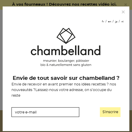
×
À vos fourneaux ! Découvrez nos recettes vidéo ici.
fr
en
jp
nl
×
commander
fr
en
jp
nl
en ligne
nous
rejoindre
le pain chambelland
Envie de tout savoir sur chambelland ?
vivre(s)
la pâtisserie
Envie de recevoir en avant premier nos idées recettes ? nos
nouveautés ?Laissez-nous votre adresse, on s’occupe du
l’épicerie
reste
notre histoire
les boutiques
les revendeurs